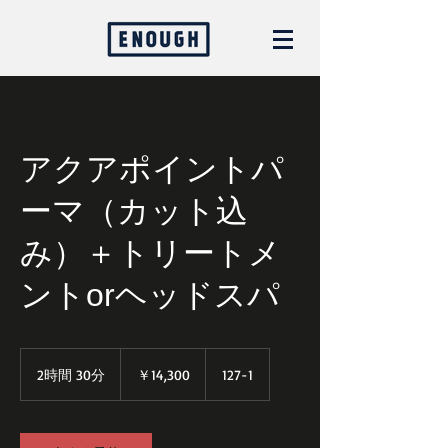
アクアポイントパ
ーマ（カット込
み）＋トリートメ
ントorヘッドスパ
￥14,300
2時間 30分
2
￥14,300
127-1
時
間
3