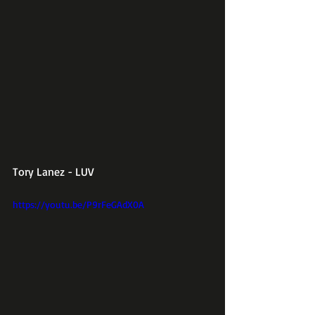
Tory Lanez - LUV
https://youtu.be/P9rFeGAdX0A