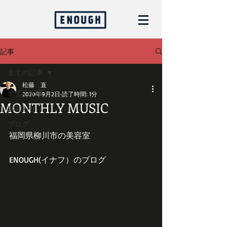
記事
全ての記事
松藤 直
全ての記事
2020年9月2日
読了時間: 1分
MONTHLY MUSIC
お知らせ
ブログ
福岡県柳川市の美容室
ENOUGH(イナフ）のブログ