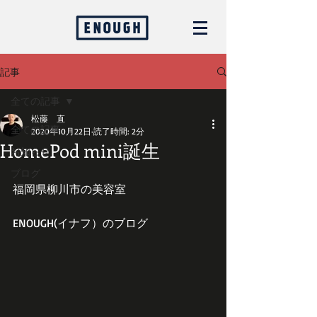
記事
全ての記事
松藤 直
全ての記事
2020年10月22日
読了時間: 2分
HomePod mini誕生
お知らせ
ブログ
福岡県柳川市の美容室
ENOUGH(イナフ）のブログ