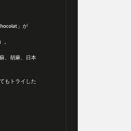
colat」が
）。
蘇、胡麻、日本
てもトライした