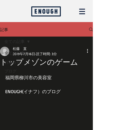
記事
全ての記事
松藤 直
全ての記事
2019年7月16日
読了時間: 3分
トップメゾンのゲーム
お知らせ
ブログ
福岡県柳川市の美容室
ENOUGH(イナフ）のブログ