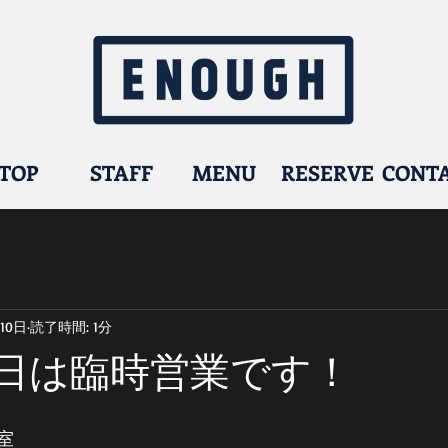
TOP
STAFF
MENU
RESERVE
CONT
10日
読了時間: 1分
の日は臨時営業です！
室