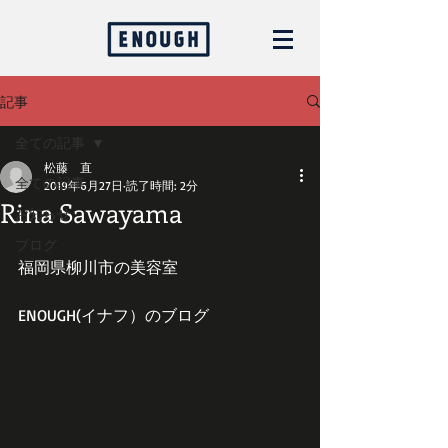
記事
全ての記事
松藤 直
全ての記事
2019年6月27日
読了時間: 2分
Rina Sawayama
お知らせ
ブログ
福岡県柳川市の美容室
ENOUGH(イナフ）のブログ