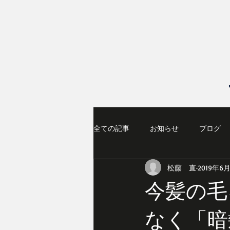
全ての記事
お知らせ
ブログ
松藤 直
2019年6月
今髪の毛
なく「暗