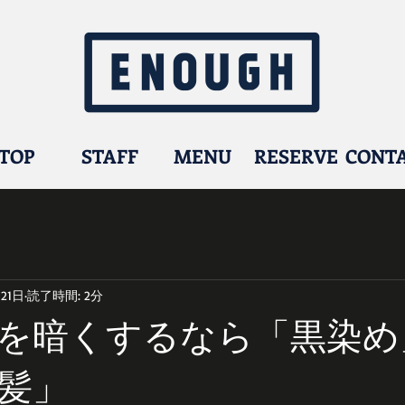
TOP
STAFF
MENU
RESERVE
CONT
21日
読了時間: 2分
を暗くするなら「黒染め
髪」