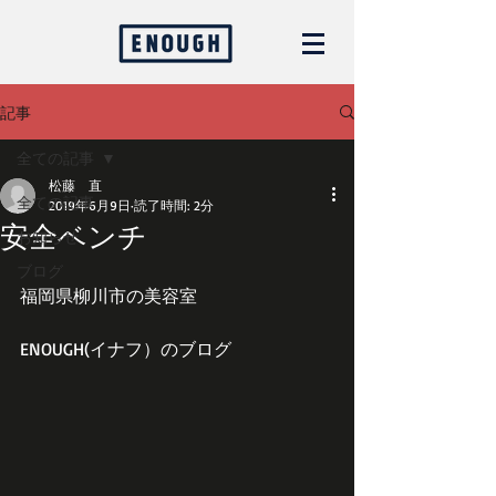
記事
全ての記事
松藤 直
全ての記事
2019年6月9日
読了時間: 2分
安全ベンチ
お知らせ
ブログ
福岡県柳川市の美容室
ENOUGH(イナフ）のブログ