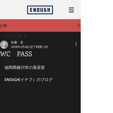
記事
全ての記事
松藤 直
全ての記事
2019年5月4日
読了時間: 2分
WC PASS
お知らせ
ブログ
福岡県柳川市の美容室
ENOUGH(イナフ）のブログ