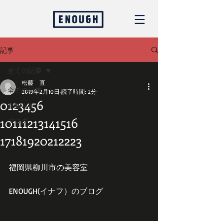
記事
全ての記事
松藤 直
全ての記事
2019年2月10日
読了時間: 2分
0123456
お知らせ
10111213141516
ブログ
17181920212223
福岡県柳川市の美容室
ENOUGH(イナフ）のブログ