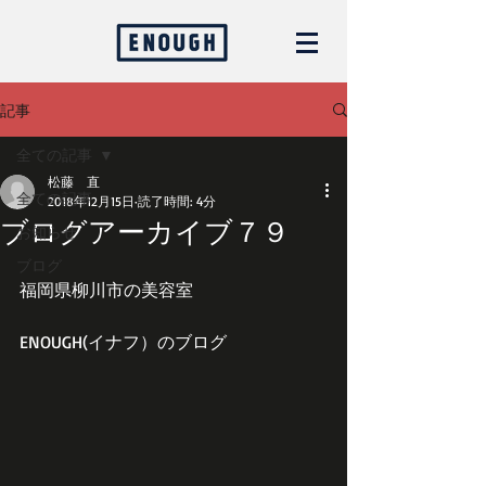
記事
全ての記事
松藤 直
全ての記事
2018年12月15日
読了時間: 4分
ブログアーカイブ７９
お知らせ
ブログ
福岡県柳川市の美容室
ENOUGH(イナフ）のブログ