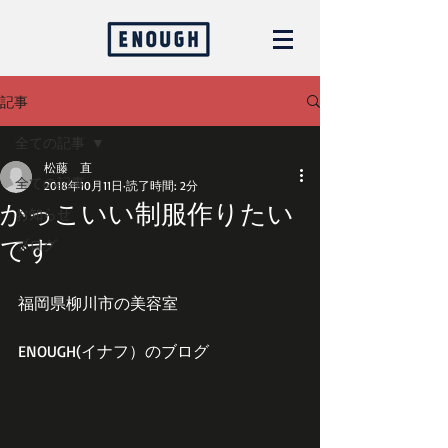
記事
全ての記事
松藤 直
全ての記事
2018年10月11日
読了時間: 2分
かっこいい制服作りたい
お知らせ
です
ブログ
福岡県柳川市の美容室
ENOUGH(イナフ）のブログ