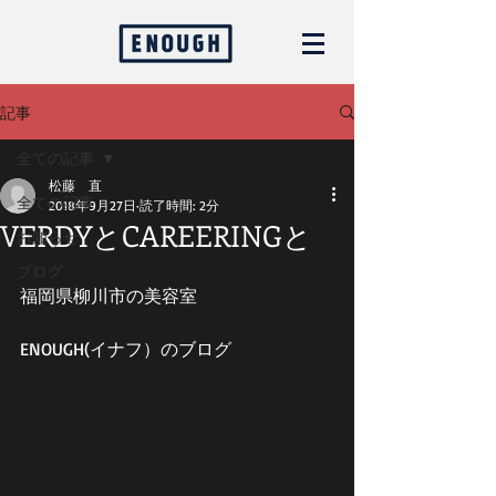
記事
全ての記事
松藤 直
全ての記事
2018年9月27日
読了時間: 2分
VERDYとCAREERINGと
お知らせ
ブログ
福岡県柳川市の美容室
ENOUGH(イナフ）のブログ