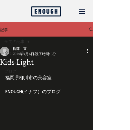
記事
全ての記事
松藤 直
全ての記事
2018年9月6日
読了時間: 3分
Kids Light
お知らせ
ブログ
福岡県柳川市の美容室
ENOUGH(イナフ）のブログ