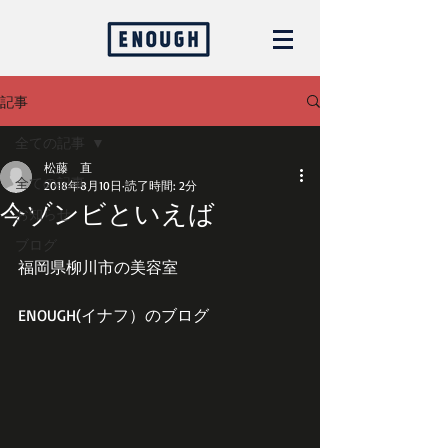
記事
全ての記事
松藤 直
全ての記事
2018年8月10日
読了時間: 2分
今ゾンビといえば
お知らせ
ブログ
福岡県柳川市の美容室
ENOUGH(イナフ）のブログ