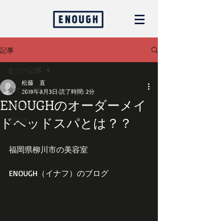
記事
全ての記事
松藤 直
全ての記事
2018年8月3日
読了時間: 2分
ENOUGHのオーダーメイ
お知らせ
ドヘッドスパとは？？
ブログ
福岡県柳川市の美容室
ENOUGH（イナフ）のブログ