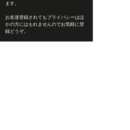
ます。
お友達登録されてもプライバシーはほ
かの方にはもれませんのでお気軽に登
録どうぞ。
LINEの友だち追加ページの「ID検索」
を選択し下記IDを入力し検索して頂く
と友だち追加できます。
ID・・・・（＠dco2302m）
もしくは下の友達追加ボタンをご利用
ください。