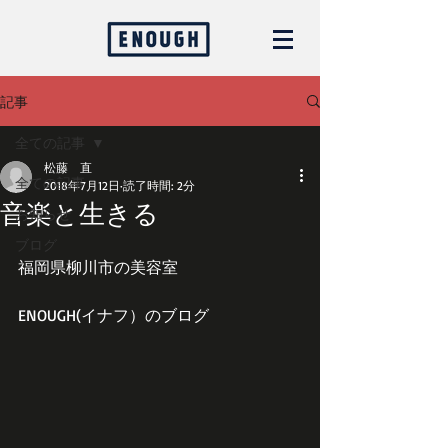
記事
全ての記事
松藤 直
全ての記事
2018年7月12日
読了時間: 2分
音楽と生きる
お知らせ
ブログ
福岡県柳川市の美容室
ENOUGH(イナフ）のブログ