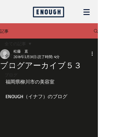
記事
全ての記事
松藤 直
全ての記事
2018年5月31日
読了時間: 4分
ブログアーカイブ５３
お知らせ
ブログ
福岡県柳川市の美容室
ENOUGH（イナフ）のブログ