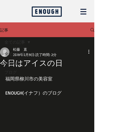
記事
全ての記事
松藤 直
全ての記事
2018年5月9日
読了時間: 2分
今日はアイスの日
お知らせ
ブログ
福岡県柳川市の美容室
ENOUGH(イナフ）のブログ