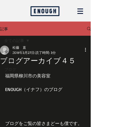
記事
全ての記事
松藤 直
全ての記事
2018年3月27日
読了時間: 3分
ブログアーカイブ４５
お知らせ
ブログ
福岡県柳川市の美容室
ENOUGH（イナフ）のブログ
ブログをご覧の皆さまどーも僕です。