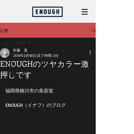
記事
全ての記事
松藤 直
全ての記事
2018年3月10日
読了時間: 2分
ENOUGHのツヤカラー激
お知らせ
押しです
ブログ
福岡県柳川市の美容室
ENOUGH（イナフ）のブログ