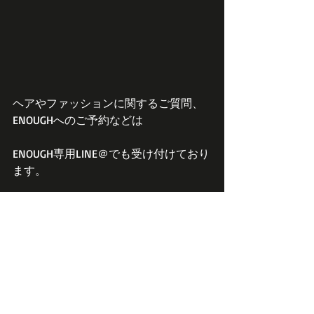
ヘアやファッションに関するご質問、
ENOUGHへのご予約などは
ENOUGH専用LINE＠でも受け付けており
ます。
お友達登録されてもプライバシーはほ
かの方にはもれませんのでお気軽に登
録どうぞ。
LINEの友だち追加ページの「ID検索」
を選択し下記IDを入力し検索して頂く
と友だち追加できます。