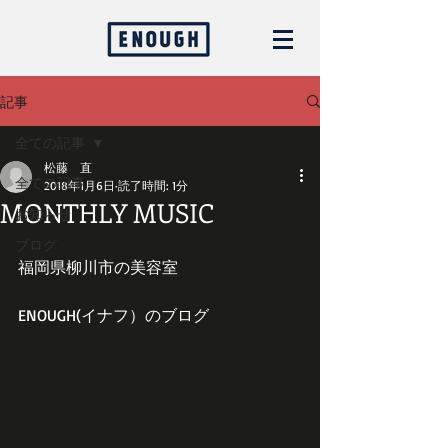
記事
全ての記事
松藤 直
全ての記事
2018年1月6日
読了時間: 1分
MONTHLY MUSIC
お知らせ
ブログ
福岡県柳川市の美容室
ENOUGH(イナフ）のブログ