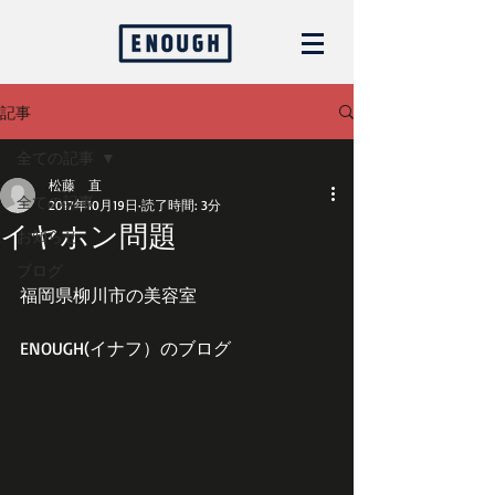
記事
全ての記事
松藤 直
全ての記事
2017年10月19日
読了時間: 3分
イヤホン問題
お知らせ
ブログ
福岡県柳川市の美容室
ENOUGH(イナフ）のブログ