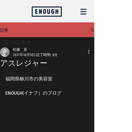
記事
全ての記事
松藤 直
全ての記事
2017年10月5日
読了時間: 3分
アスレジャー
お知らせ
ブログ
福岡県柳川市の美容室
ENOUGH(イナフ）のブログ