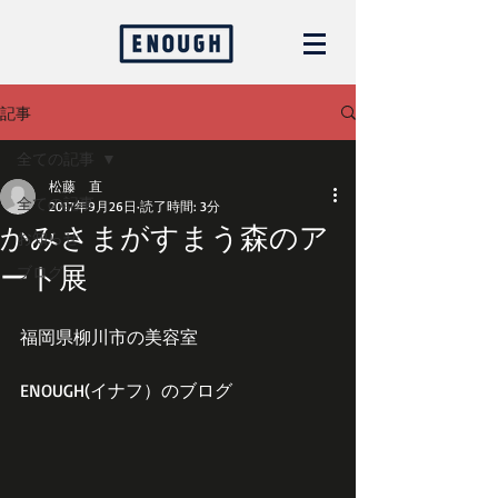
記事
全ての記事
松藤 直
全ての記事
2017年9月26日
読了時間: 3分
かみさまがすまう森のア
お知らせ
ート展
ブログ
福岡県柳川市の美容室
ENOUGH(イナフ）のブログ