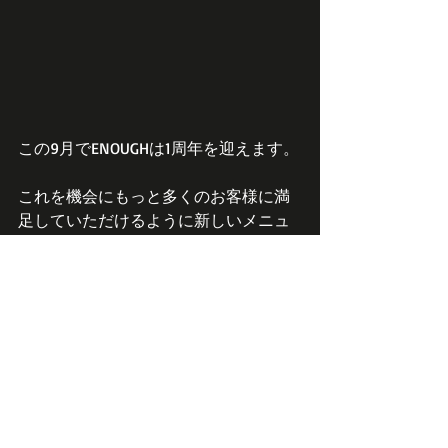
この9月でENOUGHは1周年を迎えます。
これを機会にもっと多くのお客様に満
足していただけるように新しいメニュ
ーや、
新しいカラー剤の導入、新しい取り組
みをしております。
今まで以上に皆さまをオシャレにきれ
いにカッコよくしていきますので
2年目のENOUGHもどうぞよろしくお願