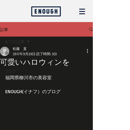
記事
全ての記事
松藤 直
全ての記事
2017年9月23日
読了時間: 3分
可愛いハロウィンを
お知らせ
ブログ
福岡県柳川市の美容室
ENOUGH(イナフ）のブログ