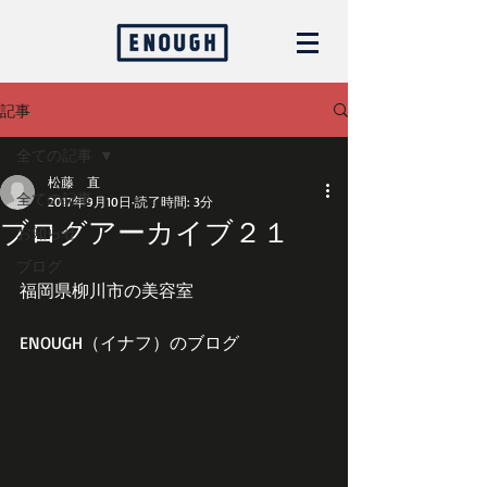
記事
全ての記事
松藤 直
全ての記事
2017年9月10日
読了時間: 3分
ブログアーカイブ２１
お知らせ
ブログ
福岡県柳川市の美容室
ENOUGH（イナフ）のブログ