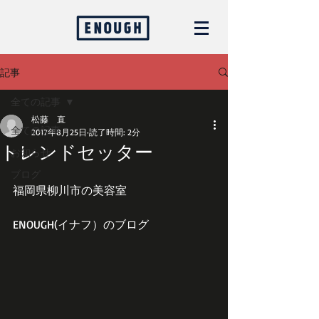
記事
全ての記事
松藤 直
全ての記事
2017年8月25日
読了時間: 2分
トレンドセッター
お知らせ
ブログ
福岡県柳川市の美容室
ENOUGH(イナフ）のブログ