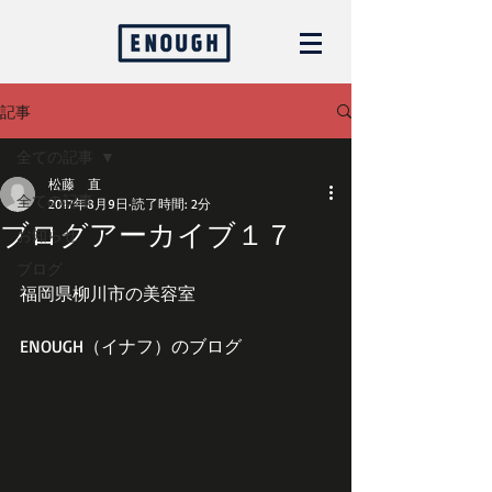
記事
全ての記事
松藤 直
全ての記事
2017年8月9日
読了時間: 2分
ブログアーカイブ１７
お知らせ
ブログ
福岡県柳川市の美容室
ENOUGH（イナフ）のブログ