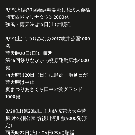
8/15(火)第30回姪浜精霊流し花火大会福
岡市西区マリナタウン2000発
強風・雨天時は19日(土)に順延
8/19(土)まつりみなみ2017志井公園1000
発
荒天時20日(日)に順延
第45回祭りなかがわ梶原運動広場4000
発
雨天時は20日（日）に順延　順延日が
荒天時は中止
夏まつりあさくら田中の浜グランド
1000発
8/20(日)第28回田主丸納涼花火大会菅
原 片の瀬公園 筑後川河川敷4000発(予
定）
雨天時22日(火)・24日(木)に順延