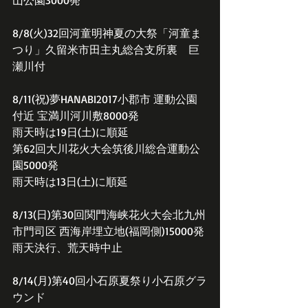
山公園3000発
8/8(火)32回河童明神夏の大祭「河童ま
つり」久留米市田主丸総合支所裏　巨
瀬川付
8/11(祝)夢HANABI2017小郡市 運動公園
付近 宝満川河川敷8000発
雨天時は19日(土)に順延
第62回大川花火大会筑後川総合運動公
園5000発
雨天時は13日(土)に順延
8/13(日)第30回関門海峡花火大会北九州
市門司区 西海岸埋立地(福岡側)15000発
雨天決行、荒天時中止
8/14(月)第40回小石原夏祭り小石原グラ
ウンド