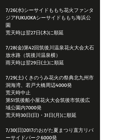
7/26(水)シーサイドももち花火ファンタ
ジアFUKUOKAシーサイドももち海浜公
園
荒天時は翌27日(木)に順延
7/28(金)第42回筑後川温泉花火大会大石
放水路（筑後川温泉横）
雨天時は翌29日(土)に順延
7/29(土)くきのうみ花火の祭典北九州市
洞海湾、若戸大橋周辺4000発
荒天時中止
第51筑後船小屋花火大会筑後市筑後広
域公園内7000発
荒天時30日(日)・31日(月)に順延
7/30(日)2017のおがた夏まつり直方リバ
ーサイドパーク6000発