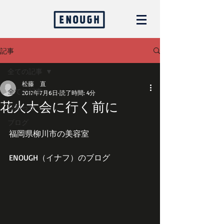
記事
全ての記事
松藤 直
全ての記事
2017年7月6日
読了時間: 4分
花火大会に行く前に
お知らせ
ブログ
福岡県柳川市の美容室
ENOUGH（イナフ）のブログ