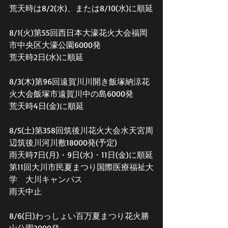
荒天時は8/2(水)、または8/10(水)に順延
8/1(火)第55回西日本大濠花火大会福岡
市中央区大濠公園6000発
荒天時2日(水)に順延
8/3(木)第96回遠賀川川開き飯塚納涼花
火大会飯塚市遠賀川中の島6000発
荒天時4日(金)に順延
8/5(土)第358回筑後川花火大会水天宮周
辺筑後川河川敷18000発(予定)
雨天時7日(月)・9日(水)・11日(金)に順延
第11回大川市民夏まつり国際医療福祉大
学　大川キャンパス
雨天中止
8/6(日)わっしょい百万夏まつり花火勝