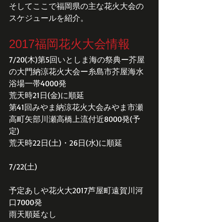
そしてここで福岡県の主な花火大会の
スケジュールを紹介。
2017福岡花火大会情報
7/20(木)第5回いとしま海の祭典ー芥屋
の大門納涼花火大会ー糸島市芥屋海水
浴場一帯4000発
荒天時21日(金)に順延
第41回みやま納涼花火大会みやま市瀬
高町矢部川瀬高橋上流付近8000発(予
定)
荒天時22日(土)・26日(水)に順延
7/22(土)
予定あしや花火大2017芦屋町遠賀川河
口7000発
雨天順延なし