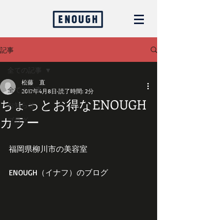
記事
全ての記事
松藤 直
全ての記事
2017年4月8日
読了時間: 2分
ちょっとお得なENOUGH
お知らせ
カラー
ブログ
福岡県柳川市の美容室
ENOUGH（イナフ）のブログ