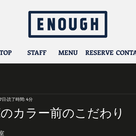
TOP
STAFF
MENU
RESERVE
CONT
月7日
読了時間: 4分
GHのカラー前のこだわり
室