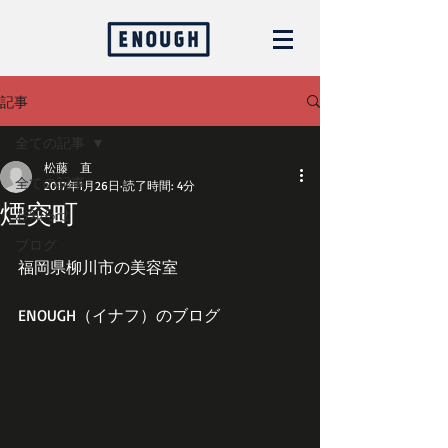
記事
全ての記事
松藤 直
全ての記事
2017年1月26日
読了時間: 4分
煙突町
お知らせ
ブログ
福岡県柳川市の美容室
ENOUGH（イナフ）のブログ