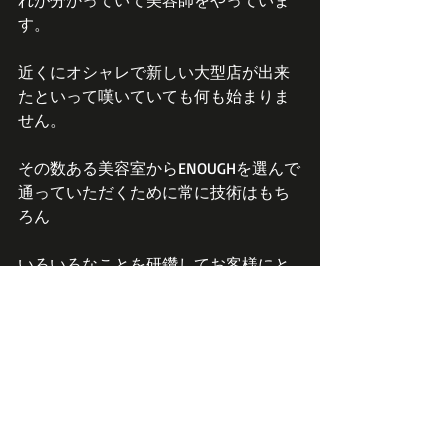
れが分かっていて美容師をやっていま
す。
近くにオシャレで新しい大型店が出来
たといって嘆いていても何も始まりま
せん。
その数ある美容室からENOUGHを選んで
通っていただくために常に技術はもち
ろん
いろいろなことを研鑽してお客様にと
って最適な美容室になることをつねに
目指していきたいと思っています。
ではまた！！