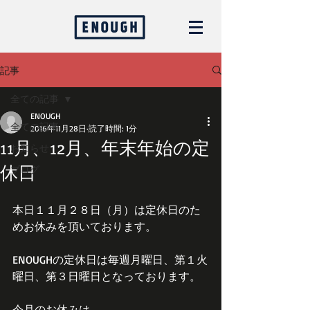
記事
全ての記事
ENOUGH
全ての記事
2016年11月28日
読了時間: 1分
11月、12月、年末年始の定
お知らせ
休日
ブログ
本日１１月２８日（月）は定休日のた
めお休みを頂いております。
ENOUGHの定休日は毎週月曜日、第１火
曜日、第３日曜日となっております。
今月のお休みは