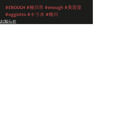
#ENOUGH
#柳川市
#enough
#美容室
#oggiotto
#キラ水
#柳川
お知らせ
最新記事
すべて表示