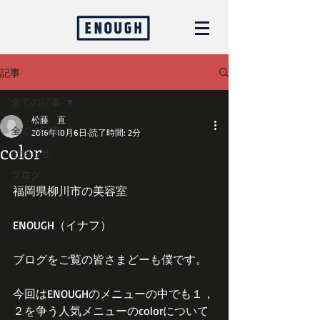
記事
全ての記事
松藤 直
全ての記事
2016年10月6日
読了時間: 2分
color
お知らせ
ブログ
福岡県柳川市の美容室
ENOUGH（イナフ）
ブログをご覧の皆さまどーも僕です。
今回はENOUGHのメニューの中でも１，
２を争う人気メニューのcolorについて