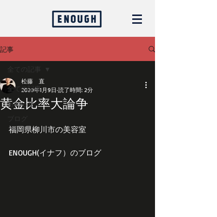
記事
全ての記事
松藤 直
全ての記事
2020年1月9日
読了時間: 2分
黄金比率大論争
お知らせ
ブログ
福岡県柳川市の美容室
ENOUGH(イナフ）のブログ