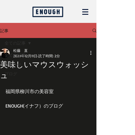
記事
全ての記事
松藤 直
全ての記事
2020年12月11日
読了時間: 2分
美味しいマウスウォッシ
お知らせ
ュ
ブログ
福岡県柳川市の美容室
ENOUGH(イナフ）のブログ