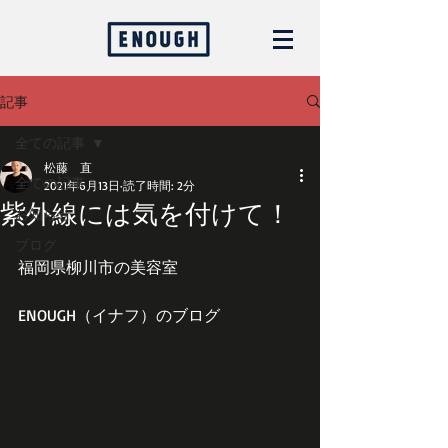
記事
全ての記事
松藤 直
全ての記事
2021年6月13日
読了時間: 2分
紫外線には気を付けて！
お知らせ
ブログ
福岡県柳川市の美容室
ENOUGH（イナフ）のブログ