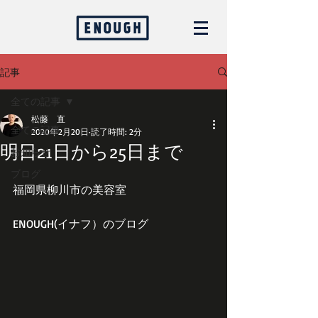
記事
全ての記事
松藤 直
全ての記事
2020年2月20日
読了時間: 2分
明日21日から25日まで
お知らせ
ブログ
福岡県柳川市の美容室
ENOUGH(イナフ）のブログ