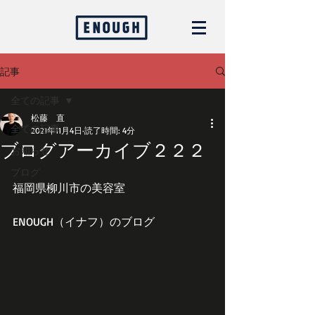
記事
全ての記事
松藤 直
全ての記事
2021年11月4日
読了時間: 4分
ブログアーカイブ２２２
お知らせ
ブログ
福岡県柳川市の美容室
ENOUGH（イナフ）のブログ