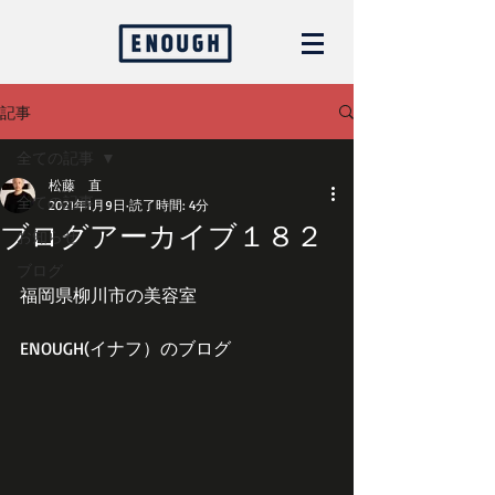
記事
全ての記事
松藤 直
全ての記事
2021年1月9日
読了時間: 4分
ブログアーカイブ１８２
お知らせ
ブログ
福岡県柳川市の美容室
ENOUGH(イナフ）のブログ