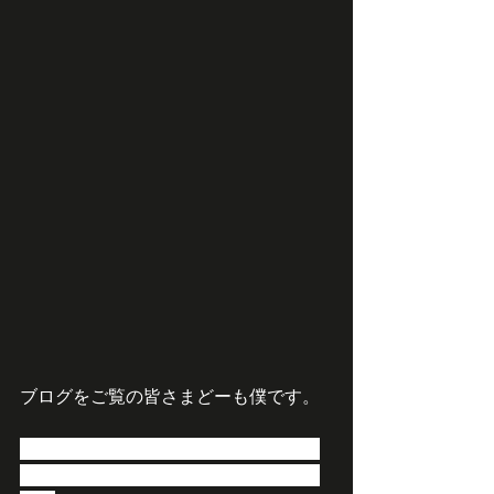
ブログをご覧の皆さまどーも僕です。
新型コロナウイルス対策にお子様の学
校が始まるタイミングで渡すものとし