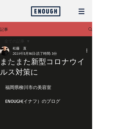
記事
全ての記事
松藤 直
全ての記事
2020年5月16日
読了時間: 3分
またまた新型コロナウイ
お知らせ
ルス対策に
ブログ
福岡県柳川市の美容室
ENOUGH(イナフ）のブログ