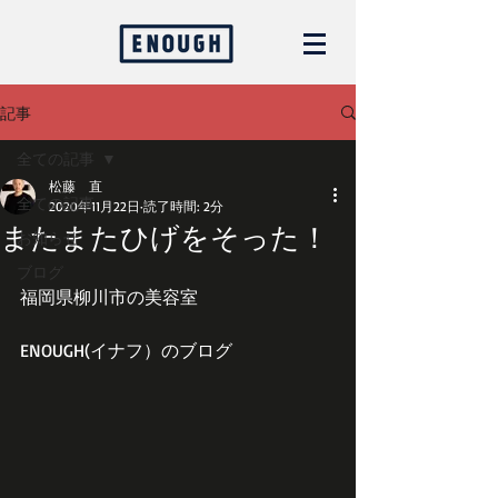
記事
全ての記事
松藤 直
全ての記事
2020年11月22日
読了時間: 2分
またまたひげをそった！
お知らせ
ブログ
福岡県柳川市の美容室
ENOUGH(イナフ）のブログ