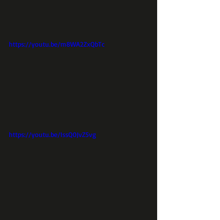
https://youtu.be/m8WA2ZxQbTc
https://youtu.be/IssQ0JvZ5vg