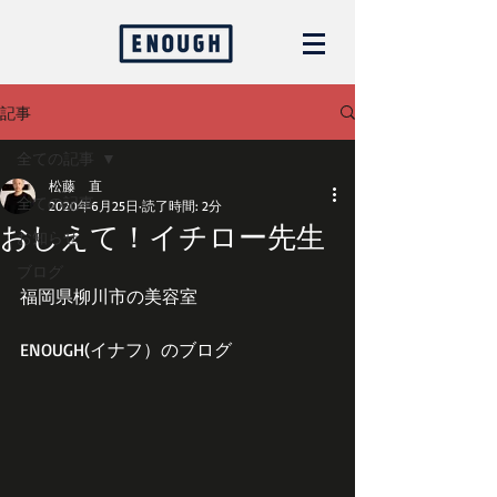
記事
全ての記事
松藤 直
全ての記事
2020年6月25日
読了時間: 2分
おしえて！イチロー先生
お知らせ
ブログ
福岡県柳川市の美容室
ENOUGH(イナフ）のブログ